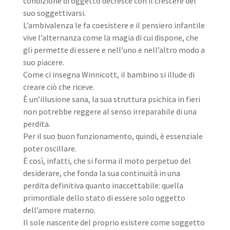
condizione di oggetto decresce con il crescere del
suo soggettivarsi.
L’ambivalenza le fa coesistere e il pensiero infantile
vive l’alternanza come la magia di cui dispone, che
gli permette di essere e nell’uno e nell’altro modo a
suo piacere.
Come ci insegna Winnicott, il bambino si illude di
creare ciò che riceve.
È un’illusione sana, la sua struttura psichica in fieri
non potrebbe reggere al senso irreparabile di una
perdita.
Per il suo buon funzionamento, quindi, è essenziale
poter oscillare.
È così, infatti, che si forma il moto perpetuo del
desiderare, che fonda la sua continuità in una
perdita definitiva quanto inaccettabile: quella
primordiale dello stato di essere solo oggetto
dell’amore materno.
Il sole nascente del proprio esistere come soggetto