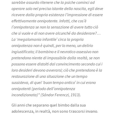
sarebbe assurdo ritenere che la psiche cominci ad
operare solo nel preciso istante della nascita, egli deve
ricevere dalla propria esistenza l’impressione di essere
effettivamente onnipotente. Infatti, che cos’è
l’onnipotenza se non la sensazione di avere tutto ciò
che si vuole e di non avere alcunché da desiderare?…
La ‘megalomania infantile’ circa la propria
onnipotenza non è quindi, per lo meno, un delirio
ingiustificato; il bambino e il nevrotico ossessivo non
pretendono niente di impossibile dalla realtà, se non
possono essere distolti dal convincimento secondo cui i
loro desideri devono avverarsi; ciò che pretendono è la
restaurazione di una situazione che un tempo
sussisteva, di quel ‘buon tempo antico’ in cui erano
onnipotenti (periodo dell’onnipotenza
incondizionata)” (Sándor Ferenczi, 1913).
Gli anni che separano quel bimbo dalla sua
adolescenza, in realtà, non sono trascorsi invano.