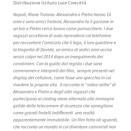
Distribuzione Istituto Luce Cinecittà
Napoli, Rione Traiano. Alessandro e Pietro hanno 16
anni e sono amici fraterni, Alessandro fa il garzone in
un bar e Pietro cerca lavoro come parrucchiere. I due
ragazzi accettano di auto-riprendersi col telefonino
per raccontare l’amicizia che li lega, il loro quartiere e
la tragedia di Davide, un amico di sedici anni ucciso
senza colpa nel 2014 dopo un inseguimento dei
carabinieri. Con la guida dal regista i due sono
cameramen e interpreti del film, sempre presenti nel
display del cellulare, come fosse uno specchio in cui
rivedere la propria vita. Il racconto in “video-selfie” di
Alessandro e Pietro e degli altri ragazzi che
partecipano al casting viene alternato alle immagini
gelide delle telecamere di sicurezza che sorvegliano
come grandi fratelli indifferenti una realtà
apparentemente immutabile. Un film fatto idi sguardi,
che racconta un mondo in cui diventare camorristi non